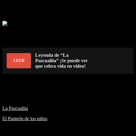
tarde, fue el tiempo en el que ocurrió el accidente, aún se puede
escuchar el ruido de un colosal accidente y los lamentos de infantes
que no cesan.
Cada año se realiza un homenaje local a esos niños, esperando que
algún día puedan encontrar la paz que tanto necesitan y que unidos
puedan dejar atrás el mundo de los vivos…
Leyenda de “La
Pascualita” ¡Se puede ver
LEER
que cobra vida en video!
Atte. Edy Doo
Leyendas cortas de Chihuahua
La Pascualita
El Panteón de los niños
Related Posts