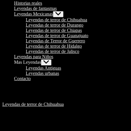
Historias reales
Leyendas de fantasmas
Leyendas Mexicanas
Show
sub
Leyendas de terror de Chihuahua
menu
Leyendas de terror de Durango
Leyendas de terror de Chiapas
Leyendas de terror de Guanajuato
Leyendas de Terror de Guerrero
Leyendas de terror de Hidalgo
Leyendas de terror de Jalisco
Leyendas para Niños
Mas Leyendas
Show
sub
Leyendas Antiguas
menu
Leyendas urbanas
Contacto
Leyendas de terror de Chihuahua
Las 7 cabecitas de La Curva