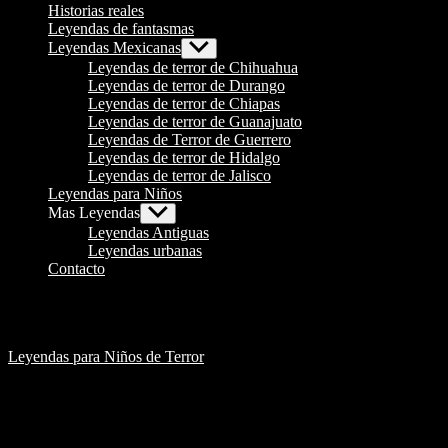
Historias reales
Leyendas de fantasmas
Leyendas Mexicanas
Show
sub
Leyendas de terror de Chihuahua
menu
Leyendas de terror de Durango
Leyendas de terror de Chiapas
Leyendas de terror de Guanajuato
Leyendas de Terror de Guerrero
Leyendas de terror de Hidalgo
Leyendas de terror de Jalisco
Leyendas para Niños
Mas Leyendas
Show
sub
Leyendas Antiguas
menu
Leyendas urbanas
Contacto
Leyendas para Niños de Terror
La leyenda de “Jack-O-