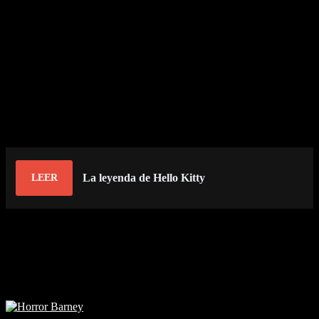
La calabaza de Halloween
Los pueblos celtas, debido a esta leyenda, ahuecaban nabos y
ponían fuego dentro de ellos, los colocaban en las tumbas para así
iluminar el camino de sus queridos difuntos. Tiempo después,
cuando los irlandeses llegaron a América, decidieron cambiar la
tradición, en vez de usar un nabo como lámpara, usaron una
calabaza tallada con un siniestro rostro, eso que conocemos como
“La calabaza de Halloween”
La leyenda de Hello Kitty
LEER
¿Y tú ya sabías el origen de la calabaza de Halloween?
Atte. Edy Doo
Related Posts